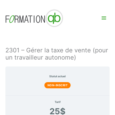
Aller
Men
au
contenu
princ
2301 – Gérer la taxe de vente (pour
un travailleur autonome)
Statut actuel
NON-INSCRIT
Tarif
25$