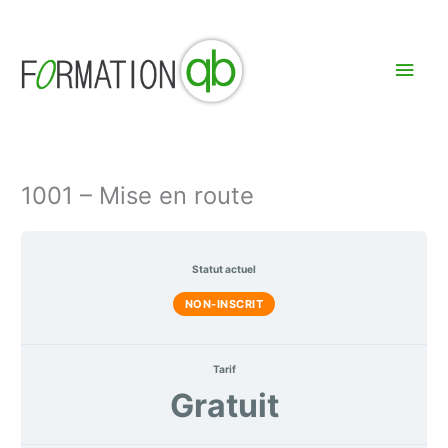
Aller
Men
au
contenu
princ
1001 – Mise en route
Statut actuel
NON-INSCRIT
Tarif
Gratuit