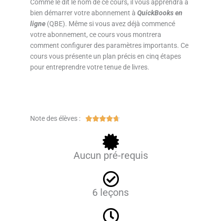
Comme le dit le nom de ce cours, il vous apprendra à
bien démarrer votre abonnement à
QuickBooks en
ligne
(QBE). Même si vous avez déjà commencé
votre abonnement, ce cours vous montrera
comment configurer des paramètres importants. Ce
cours vous présente un plan précis en cinq étapes
pour entreprendre votre tenue de livres.
Note des élèves :
N





o
t
é
Aucun pré-requis
4
.
7
6 leçons
s
u
r