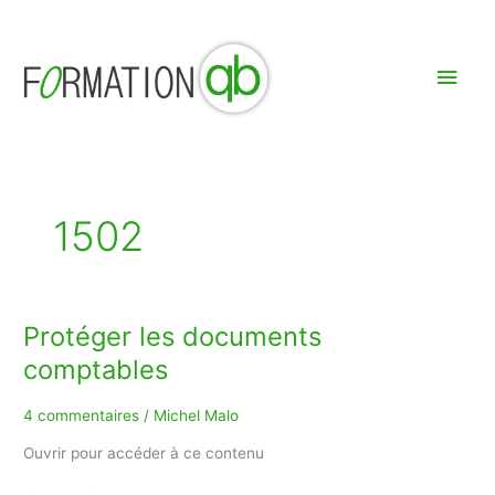
Aller
Men
au
contenu
princ
1502
Protéger les documents
Protéger
les
comptables
documents
comptables
4 commentaires
/
Michel Malo
Ouvrir pour accéder à ce contenu