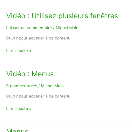
Vidéo : Utilisez plusieurs fenêtres
Vidéo
:
Utilisez
Laisser un commentaire
/
Michel Malo
plusieurs
Ouvrir pour accéder à ce contenu
fenêtres
Lire la suite »
Vidéo : Menus
Vidéo
:
Menus
9 commentaires
/
Michel Malo
Ouvrir pour accéder à ce contenu
Lire la suite »
Menus
Menus