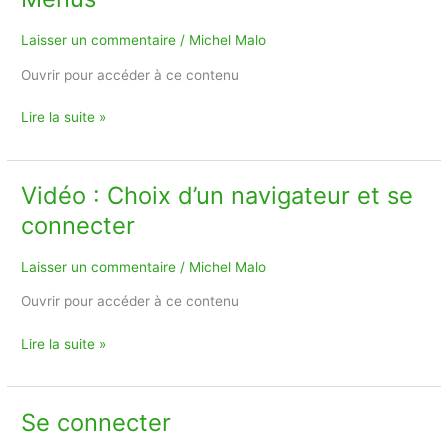
Laisser un commentaire
/
Michel Malo
Ouvrir pour accéder à ce contenu
Lire la suite »
Vidéo : Choix d’un navigateur et se
Vidéo
:
connecter
Choix
d’un
Laisser un commentaire
/
Michel Malo
navigateur
et
Ouvrir pour accéder à ce contenu
se
Lire la suite »
connecter
Se connecter
Se
connecter