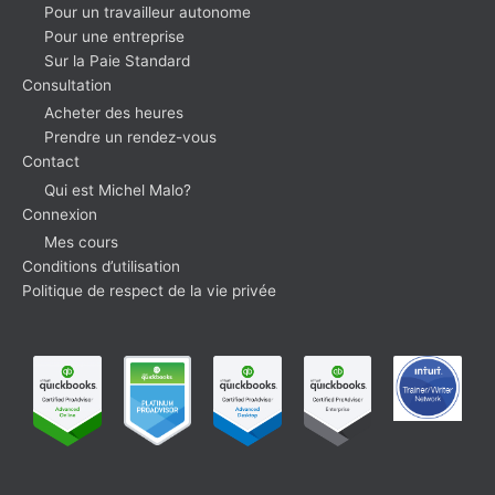
Pour un travailleur autonome
Pour une entreprise
Sur la Paie Standard
Consultation
Acheter des heures
Prendre un rendez-vous
Contact
Qui est Michel Malo?
Connexion
Mes cours
Conditions d’utilisation
Politique de respect de la vie privée
facebook
linkedin