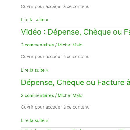
Ouvrir pour accéder à ce contenu
Lire la suite »
Vidéo
Vidéo : Dépense, Chèque ou Fa
:
Dépense,
2 commentaires
/
Michel Malo
Chèque
Ouvrir pour accéder à ce contenu
ou
Facture
Lire la suite »
à
payer
Dépense,
Dépense, Chèque ou Facture à
?
Chèque
ou
2 commentaires
/
Michel Malo
Facture
Ouvrir pour accéder à ce contenu
à
payer?
Lire la suite »