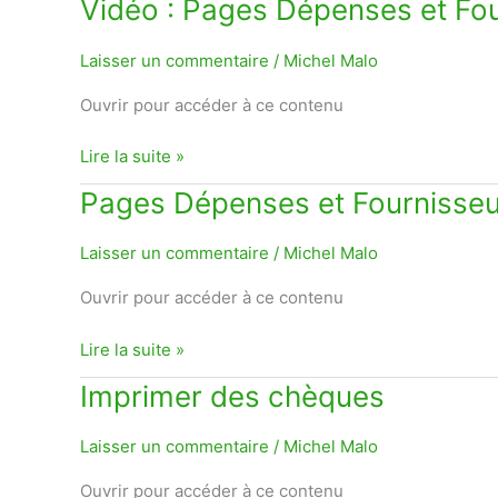
Vidéo
Vidéo : Pages Dépenses et Fo
:
Pages
Laisser un commentaire
/
Michel Malo
Dépenses
Ouvrir pour accéder à ce contenu
et
Fournisseurs
Lire la suite »
Pages
Pages Dépenses et Fournisse
Dépenses
et
Laisser un commentaire
/
Michel Malo
Fournisseurs
Ouvrir pour accéder à ce contenu
Lire la suite »
Imprimer
Imprimer des chèques
des
chèques
Laisser un commentaire
/
Michel Malo
Ouvrir pour accéder à ce contenu